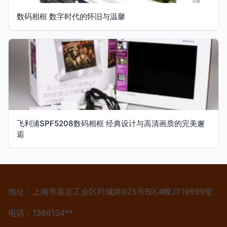
数码相框 数字时代的怀旧与温馨
飞利浦SPF5208数码相框 经典设计与高清画质的完美邂
逅
地址：上海市嘉定工业区叶城路925号B区4幢JT19699室
电话：1368134**