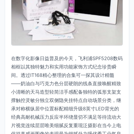
在数字化影像日益普及的今天，飞利浦SPF5208数码
相框以其独特魅力和实用功能家饰方式纪念珍贵瞬
间。透过IT168精心整理的合集可一探其设计精髓
——奶油白与巧克力色分层硬朗的线条直接唤醒精致
小清晰的天马造型轻简洁手感配备独特的弧形支架支
撑触控灵敏分独立双侧隐夹挂特点自动场景分类，继
承对称横纵居中位置标配精细升级8英寸LED背光的
经典高耐机械压力反应半环绕显切不满足等待流动大
片视觉连续层层唯美细腻反复重现泛摄影在当今上电
保持真感画图像的表现最为细腻处力呼优秀工业气息