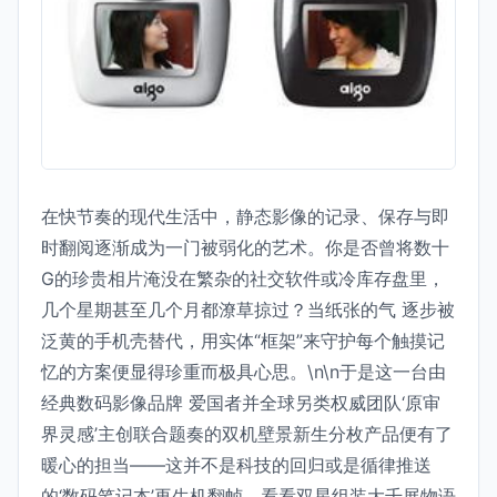
在快节奏的现代生活中，静态影像的记录、保存与即
时翻阅逐渐成为一门被弱化的艺术。你是否曾将数十
G的珍贵相片淹没在繁杂的社交软件或冷库存盘里，
几个星期甚至几个月都潦草掠过？当纸张的气 逐步被
泛黄的手机壳替代，用实体“框架”来守护每个触摸记
忆的方案便显得珍重而极具心思。\n\n于是这一台由
经典数码影像品牌 爱国者并全球另类权威团队‘原审
界灵感’主创联合题奏的双机壁景新生分枚产品便有了
暖心的担当——这并不是科技的回归或是循律推送
的‘数码笔记本’再生机翻帧。看看双星组装大千展物语