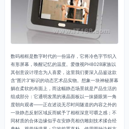
数码相框是数字时代的一份温存，它将冷色字节织入
有形屏幕，唤醒记忆的温度。爱微视PH802B家族以
其创意设计理念为人喜爱，这里我们要深入品鉴这款
含“图片3”标识的动态艺术品实物。想象一块神秘屏幕
躺在柔软的布面上，而这幅静态场景就是产品生活的
组成部分：它通明发黑的液晶面板以一抹摄眼第一角
度朝向观者——正在述说无尽时间隧道的内容之外的
一块静态反射区域反而赋予了相框深意可嚼之感；不
同材质的合体边缘似乎在安静亮相仿雕刻技术揉合经
典触、视觉场境界：它的前置直朴，使用圆融边框方